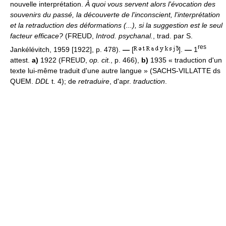
nouvelle interprétation.
À quoi vous servent alors l'évocation des
souvenirs du passé, la découverte de l'inconscient, l'interprétation
et la retraduction des déformations (...), si la suggestion est le seul
facteur efficace?
(FREUD,
Introd. psychanal.
, trad. par S.
res
Jankélévitch, 1959 [1922], p. 478).
—
[
].
—
1
attest.
a)
1922 (FREUD,
op. cit.
, p. 466),
b)
1935 « traduction d'un
texte lui-même traduit d'une autre langue » (SACHS-VILLATTE ds
QUEM.
DDL
t. 4); de
retraduire
, d'apr.
traduction
.