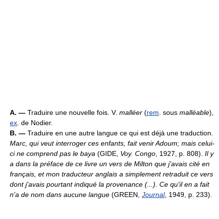
A. —
Traduire une nouvelle fois. V.
malléer
(
rem
. sous
malléable
),
ex
. de Nodier.
B. —
Traduire en une autre langue ce qui est déjà une traduction.
Marc, qui veut interroger ces enfants, fait venir Adoum; mais celui-
ci ne comprend pas le baya
(GIDE,
Voy. Congo
, 1927, p. 808).
Il y
a dans la préface de ce livre un vers de Milton que j'avais cité en
français, et mon traducteur anglais a simplement retraduit ce vers
dont j'avais pourtant indiqué la provenance (...). Ce qu'il en a fait
n'a de nom dans aucune langue
(GREEN,
Journal
, 1949, p. 233).