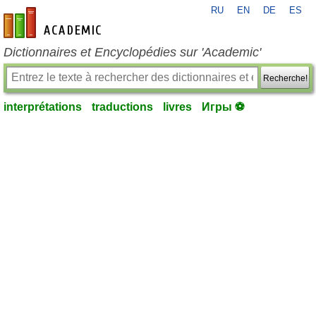
RU
EN
DE
ES
fr-academic.com
Dictionnaires et Encyclopédies sur 'Academic'
Recherche!
interprétations
traductions
livres
Игры ⚽