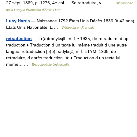
27 sept. 1869, p. 1276, 4e col.. Se retraduire, v.… …
Dictionnaire
de la Langue Française d'Émile Littré
Lucy Harris
— Naissance 1792 États Unis Décès 1836 (à 42 ans)
États Unis Nationalité É …
Wikipédia en Français
retraduction
— [ r(ə)tradyksjɔ̃ ] n. f. • 1935; de retraduire, d apr.
traduction ♦ Traduction d un texte lui même traduit d une autre
langue. retraduction [ʀ(ə)tʀadyksjɔ̃] n. f. ÉTYM. 1935; de
retraduire, d après traduction. ❖ ♦ Traduction d un texte lui
même… …
Encyclopédie Universelle