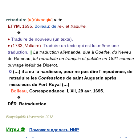
retraduire
[ʀ(ə)tʀadɥiʀ]
v. tr.
ÉTYM.
1695,
Boileau
;
de
re-,
et
traduire.
❖
♦
Traduire de nouveau (un texte).
♦
(1733, Voltaire).
Traduire un texte qui est lui-même une
traduction.
||
La traduction allemande, due à Goethe, du
Neveu
de Rameau,
fut retraduite en français et publiée en 1821 comme
ouvrage inédit de Diderot.
0
(…) il a eu la hardiesse, pour ne pas dire l'impudence, de
retraduire les
Confessions
de saint Augustin après
messieurs de Port-Royal (…)
Boileau,
Correspondance, I, XII, 29 avr. 1695.
❖
DÉR.
Retraduction.
Encyclopédie Universelle
.
2012
.
Игры ⚽
Поможем сделать НИР