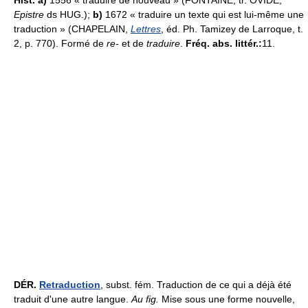
Hist. a)
1556 « traduire de nouveau » (FONTAINE, tr. OVIDE,
Epistre
ds HUG.);
b)
1672 « traduire un texte qui est lui-même une
traduction » (CHAPELAIN,
Lettres
, éd. Ph. Tamizey de Larroque, t.
2, p. 770). Formé de
re-
et de
traduire
.
Fréq. abs. littér.:
11.
DÉR.
Retraduction
, subst. fém. Traduction de ce qui a déjà été
traduit d'une autre langue.
Au fig.
Mise sous une forme nouvelle,