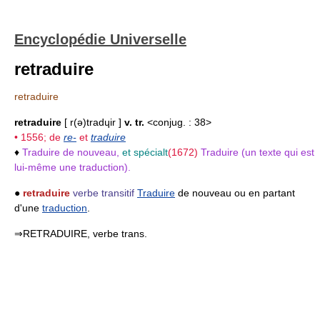
Encyclopédie Universelle
retraduire
retraduire
retraduire
[ r(ə)tradɥir ]
v. tr.
<conjug. : 38>
• 1556; de
re-
et
traduire
♦
Traduire de nouveau,
et spécialt
(1672)
Traduire (un texte qui est
lui-même une traduction).
●
retraduire
verbe transitif
Traduire
de nouveau ou en partant
d'une
traduction
.
⇒RETRADUIRE, verbe trans.