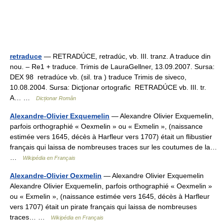
retraduce
— RETRADÚCE, retradúc, vb. III. tranz. A traduce din
nou. – Re1 + traduce. Trimis de LauraGellner, 13.09.2007. Sursa:
DEX 98 retradúce vb. (sil. tra ) traduce Trimis de siveco,
10.08.2004. Sursa: Dicţionar ortografic RETRADÚCE vb. III. tr.
A… …
Dicționar Român
Alexandre-Olivier Exquemelin
— Alexandre Olivier Exquemelin,
parfois orthographié « Oexmelin » ou « Exmelin », (naissance
estimée vers 1645, décès à Harfleur vers 1707) était un flibustier
français qui laissa de nombreuses traces sur les coutumes de la…
…
Wikipédia en Français
Alexandre-Olivier Oexmelin
— Alexandre Olivier Exquemelin
Alexandre Olivier Exquemelin, parfois orthographié « Oexmelin »
ou « Exmelin », (naissance estimée vers 1645, décès à Harfleur
vers 1707) était un pirate français qui laissa de nombreuses
traces… …
Wikipédia en Français